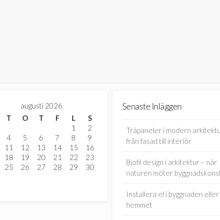
augusti 2026
Senaste Inläggen
T
O
T
F
L
S
1
2
Träpaneler i modern arkitektu
4
5
6
7
8
9
från fasad till interiör
11
12
13
14
15
16
18
19
20
21
22
23
Biofil design i arkitektur – när
25
26
27
28
29
30
naturen möter byggnadskons
Installera el i byggnaden eller
hemmet