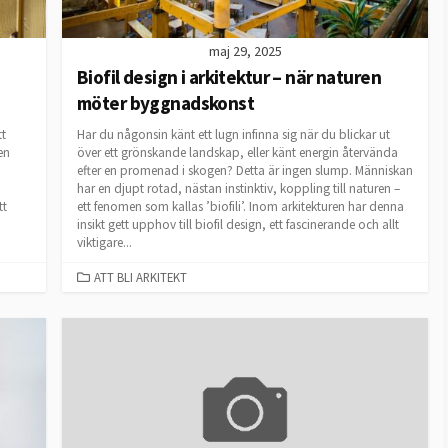
maj 29, 2025
Biofil design i arkitektur – när naturen
möter byggnadskonst
tt
Har du någonsin känt ett lugn infinna sig när du blickar ut
en
över ett grönskande landskap, eller känt energin återvända
efter en promenad i skogen? Detta är ingen slump. Människan
har en djupt rotad, nästan instinktiv, koppling till naturen –
tt
ett fenomen som kallas ’biofili’. Inom arkitekturen har denna
insikt gett upphov till biofil design, ett fascinerande och allt
viktigare...
CATEGORIES
ATT BLI ARKITEKT