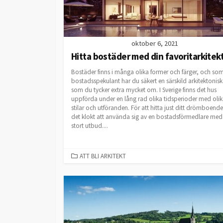
oktober 6, 2021
Hitta bostäder med din favoritarkitek
Bostäder finns i många olika former och färger, och so
bostadsspekulant har du säkert en särskild arkitektonisk 
som du tycker extra mycket om. I Sverige finns det hus
uppförda under en lång rad olika tidsperioder med oli
stilar och utföranden. För att hitta just ditt drömboende
det klokt att använda sig av en bostadsförmedlare med 
stort utbud....
CATEGORIES
ATT BLI ARKITEKT