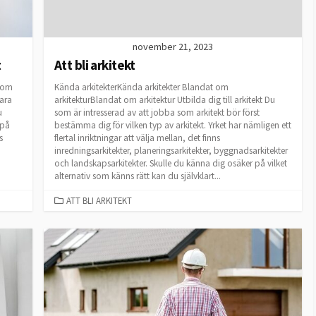
november 21, 2023
t
Att bli arkitekt
 som
Kända arkitekterKända arkitekter Blandat om
bara
arkitekturBlandat om arkitektur Utbilda dig till arkitekt Du
u
som är intresserad av att jobba som arkitekt bör först
 på
bestämma dig för vilken typ av arkitekt. Yrket har nämligen ett
s
flertal inriktningar att välja mellan, det finns
inredningsarkitekter, planeringsarkitekter, byggnadsarkitekter
och landskapsarkitekter. Skulle du känna dig osäker på vilket
alternativ som känns rätt kan du självklart...
CATEGORIES
ATT BLI ARKITEKT