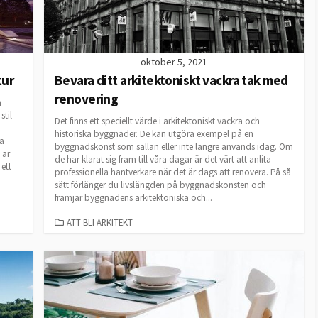
oktober 5, 2021
tur
Bevara ditt arkitektoniskt vackra tak med
renovering
m
stil
Det finns ett speciellt värde i arkitektoniskt vackra och
historiska byggnader. De kan utgöra exempel på en
ka
byggnadskonst som sällan eller inte längre används idag. Om
 är
de har klarat sig fram till våra dagar är det värt att anlita
ett
professionella hantverkare när det är dags att renovera. På så
sätt förlänger du livslängden på byggnadskonsten och
främjar byggnadens arkitektoniska och...
CATEGORIES
ATT BLI ARKITEKT