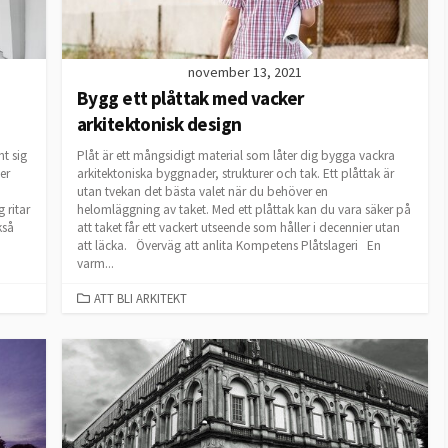
november 13, 2021
Bygg ett plåttak med vacker
arkitektonisk design
nt sig
Plåt är ett mångsidigt material som låter dig bygga vackra
er
arkitektoniska byggnader, strukturer och tak. Ett plåttak är
utan tvekan det bästa valet när du behöver en
 ritar
helomläggning av taket. Med ett plåttak kan du vara säker på
kså
att taket får ett vackert utseende som håller i decennier utan
att läcka. Överväg att anlita Kompetens Plåtslageri En
varm...
CATEGORIES
ATT BLI ARKITEKT