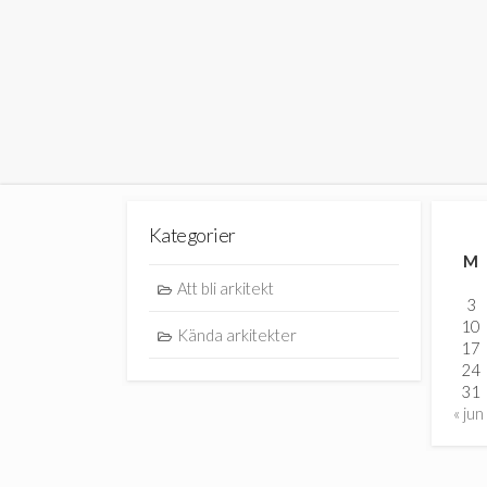
inlägg
Kategorier
M
Att bli arkitekt
3
10
Kända arkitekter
17
24
31
« jun