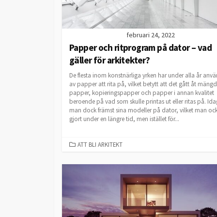
februari 24, 2022
Papper och ritprogram på dator – vad
gäller för arkitekter?
De flesta inom konstnärliga yrken har under alla år anvä
av papper att rita på, vilket betytt att det gått åt mängd
papper, kopieringspapper och papper i annan kvalitet
beroende på vad som skulle printas ut eller ritas på. Idag
man dock främst sina modeller på dator, vilket man oc
gjort under en längre tid, men istället för...
CATEGORIES
ATT BLI ARKITEKT