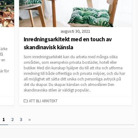
augusti 30, 2021
Inredningsarkitekt med en touch av
skandinavisk känsla
märke
få
Som inredningsarkitekt kan du arbeta med många olika
r en
områden, som exempelvis privata bostäder, hotell eller
butiker. Med din kunskap hjälper du till att rita och utforma
är för
inredning till både offentliga och privata miljöer, och du har
all möjlighet att sätta ditt unika och personliga avtryck på
det du skapar. Du skapar känslan och atmosfären Den
skandinaviska stilen är väldigt populär...
CATEGORIES
ATT BLI ARKITEKT
1
2
3
»