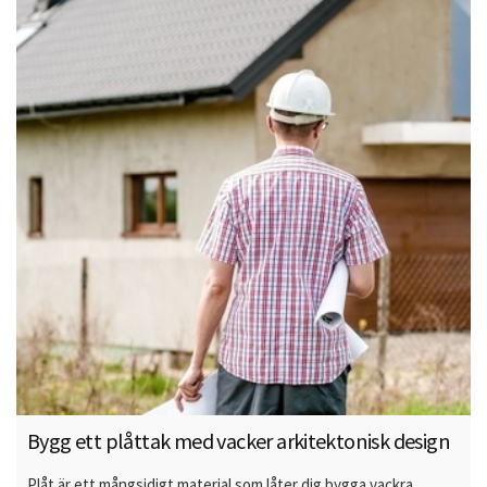
Bygg ett plåttak med vacker arkitektonisk design
Plåt är ett mångsidigt material som låter dig bygga vackra