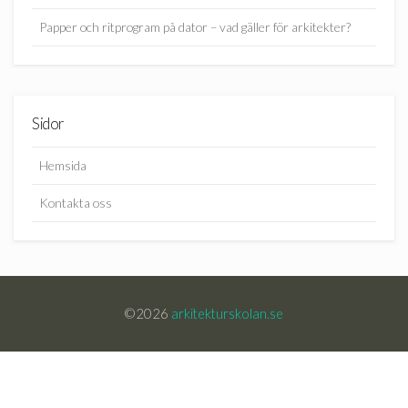
Papper och ritprogram på dator – vad gäller för arkitekter?
Sidor
Hemsida
Kontakta oss
©2026
arkitekturskolan.se