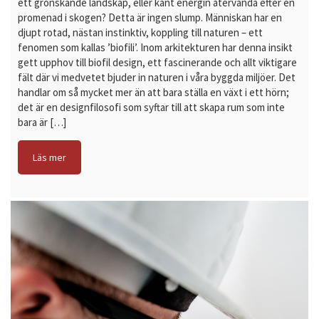
ett grönskande landskap, eller känt energin återvända efter en
promenad i skogen? Detta är ingen slump. Människan har en
djupt rotad, nästan instinktiv, koppling till naturen – ett
fenomen som kallas ’biofili’. Inom arkitekturen har denna insikt
gett upphov till biofil design, ett fascinerande och allt viktigare
fält där vi medvetet bjuder in naturen i våra byggda miljöer. Det
handlar om så mycket mer än att bara ställa en växt i ett hörn;
det är en designfilosofi som syftar till att skapa rum som inte
bara är […]