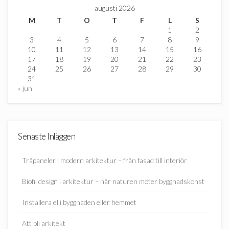
augusti 2026
M
T
O
T
F
L
S
1
2
3
4
5
6
7
8
9
10
11
12
13
14
15
16
17
18
19
20
21
22
23
24
25
26
27
28
29
30
31
« jun
Senaste Inläggen
Träpaneler i modern arkitektur – från fasad till interiör
Biofil design i arkitektur – när naturen möter byggnadskonst
Installera el i byggnaden eller hemmet
Att bli arkitekt