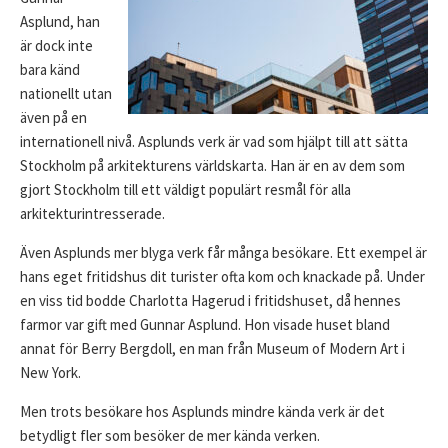
Asplund, han
är dock inte
bara känd
nationellt utan
även på en
internationell nivå. Asplunds verk är vad som hjälpt till att sätta
Stockholm på arkitekturens världskarta. Han är en av dem som
gjort Stockholm till ett väldigt populärt resmål för alla
arkitekturintresserade.
Även Asplunds mer blyga verk får många besökare. Ett exempel är
hans eget fritidshus dit turister ofta kom och knackade på. Under
en viss tid bodde Charlotta Hagerud i fritidshuset, då hennes
farmor var gift med Gunnar Asplund. Hon visade huset bland
annat för Berry Bergdoll, en man från Museum of Modern Art i
New York.
Men trots besökare hos Asplunds mindre kända verk är det
betydligt fler som besöker de mer kända verken.