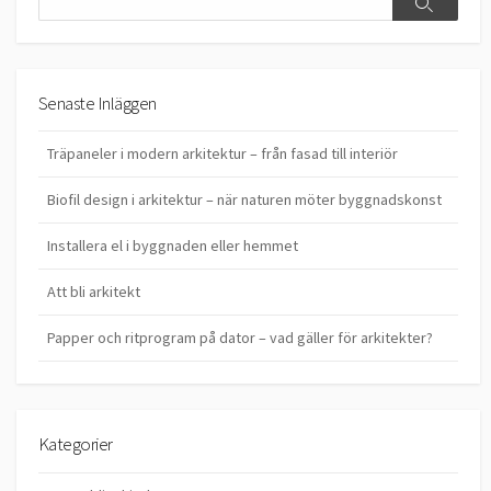
Search
Senaste Inläggen
Träpaneler i modern arkitektur – från fasad till interiör
Biofil design i arkitektur – när naturen möter byggnadskonst
Installera el i byggnaden eller hemmet
Att bli arkitekt
Papper och ritprogram på dator – vad gäller för arkitekter?
Kategorier