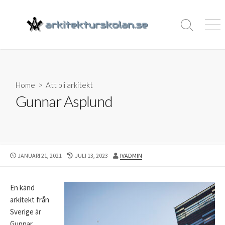
Skip
to
Search
Men
content
Toggle
Home
>
Att bli arkitekt
Gunnar Asplund
PUBLISHED
LAST
AUTHOR
JANUARI 21, 2021
JULI 13, 2023
IVADMIN
DATE
MODIFIED
DATE
En känd
arkitekt från
Sverige är
Gunnar