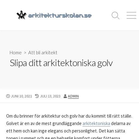
Skip
to
Search
Men
content
Toggle
Home
>
Att bli arkitekt
Slipa ditt arkitektoniska golv
PUBLISHED
LAST
AUTHOR
JUNI 10, 2021
JULI 13, 2023
ADMIN
DATE
MODIFIED
DATE
Om du brinner för arkitektur och golv har du kommit till rätt ställe.
Golvet är en av de mest grundläggande
arkitektoniska
delarna av
ett hem och kan inge elegans och personlighet. Det kan sätta
tonen i rummet och ge en behaglig komfort under fötterna.