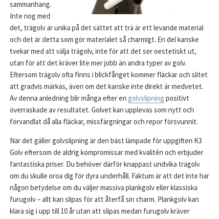
sammanhang.
Inte nog med
det, trägolv är unika på det sättet att trä är ett levande material
och det är detta som gör materialet så charmigt. En del kanske
tvekar med att välja trägolv, inte för att det ser oestetiskt ut,
utan för att det kräver lite mer jobb än andra typer av golv.
Eftersom trägolv ofta finns i blickfånget kommer fläckar och slitet
att gradvis märkas, även om det kanske inte direkt är medvetet.
Av denna anledning blir många efter en
golvslipning
positivt
överraskade av resultatet. Golvet kan upplevas som nytt och
förvandlat då alla fläckar, missfärgningar och repor försvunnit.
När det gäller golvslipning är den bäst lämpade för uppgiften K3
Golv eftersom de aldrig kompromissar med kvalitén och erbjuder
fantastiska priser. Du behöver därför knappast undvika trägolv
om du skulle oroa dig för dyra underhåll. Faktum är att det inte har
någon betydelse om du väljer massiva plankgolv eller klassiska
furugolv – allt kan slipas för att återfå sin charm. Plankgolv kan
klara sig i upp till 10 år utan att slipas medan furugolv kräver