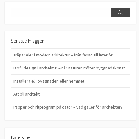
Search
Search
Senaste Inläggen
Träpaneler i modern arkitektur – från fasad till interiör
Biofil design i arkitektur – när naturen möter byggnadskonst
Installera el i byggnaden eller hemmet
Att bli arkitekt
Papper och ritprogram på dator – vad gäller för arkitekter?
Kategorier