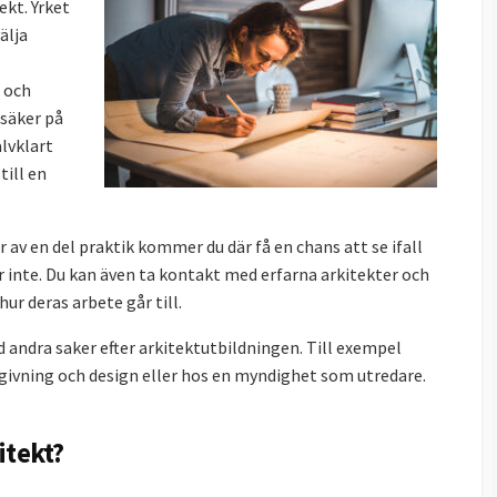
ekt. Yrket
älja
 och
osäker på
älvklart
till en
 av en del praktik kommer du där få en chans att se ifall
r inte. Du kan även ta kontakt med erfarna arkitekter och
ur deras arbete går till.
d andra saker efter arkitektutbildningen. Till exempel
ivning och design eller hos en myndighet som utredare.
itekt?