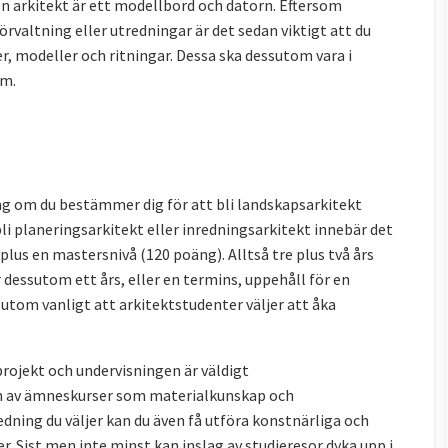
en arkitekt är ett modellbord och datorn. Eftersom
rvaltning eller utredningar är det sedan viktigt att du
er, modeller och ritningar. Dessa ska dessutom vara i
rm.
 om du bestämmer dig för att bli landskapsarkitekt
t bli planeringsarkitekt eller inredningsarkitekt innebär det
us en mastersnivå (120 poäng). Alltså tre plus två års
dessutom ett års, eller en termins, uppehåll för en
sutom vanligt att arkitektstudenter väljer att åka
projekt och undervisningen är väldigt
n av ämneskurser som materialkunskap och
edning du väljer kan du även få utföra konstnärliga och
er. Sist men inte minst kan inslag av studieresor dyka upp i