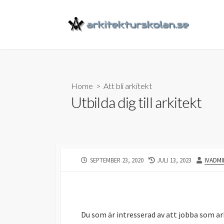
Skip
to
content
Home
>
Att bli arkitekt
Utbilda dig till arkitekt
PUBLISHED
LAST
AUTHO
SEPTEMBER 23, 2020
JULI 13, 2023
IVADMI
DATE
MODIFIED
DATE
Du som är intresserad av att jobba som ar