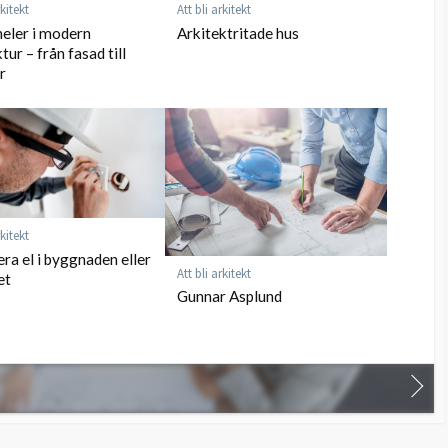
rkitekt
Att bli arkitekt
eler i modern
Arkitektritade hus
tur – från fasad till
r
rkitekt
era el i byggnaden eller
Att bli arkitekt
et
Gunnar Asplund