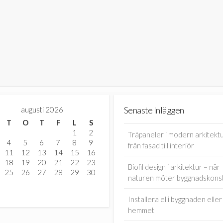
augusti 2026
Senaste Inläggen
T
O
T
F
L
S
1
2
Träpaneler i modern arkitektu
4
5
6
7
8
9
från fasad till interiör
11
12
13
14
15
16
18
19
20
21
22
23
Biofil design i arkitektur – när
25
26
27
28
29
30
naturen möter byggnadskons
Installera el i byggnaden eller
hemmet