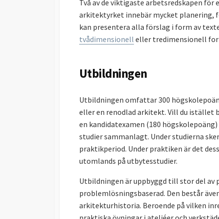
Två av de viktigaste arbetsredskapen för 
arkitektyrket innebär mycket planering, fö
kan presentera alla förslag i form av text
tvådimensionell
eller tredimensionell fo
Utbildningen
Utbildningen omfattar 300 högskolepoäng
eller en renodlad arkitekt. Vill du iställe
en kandidatexamen (180 högskolepoäng) pl
studier sammanlagt. Under studierna sker 
praktikperiod. Under praktiken är det des
utomlands på utbytesstudier.
Utbildningen är uppbyggd till stor del av 
problemlösningsbaserad. Den består äve
arkitekturhistoria. Beroende på vilken inr
praktiska övningar i ateljéer och verkstäd