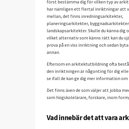
först bestämma dig för vilken typ av arkit
har nämligen ett flertal inriktningar att v
mellan, det finns inredningsarkitekter,
planeringsarkitekter, byggnadsarkitekter
landskapsarkitekter. Skulle du känna dig 
vilket alternativ som känns rätt kan du sj
prova på en viss inriktning och sedan byta 
annan.
Eftersom en arkitektutbildning ofta består
den inriktningen är någonting för dig elle
se ifall de kan ge dig mer information om h
Det finns även de som väljer att jobba me
som högskolelärare, forskare, inom formg
Vad innebär det att vara ark