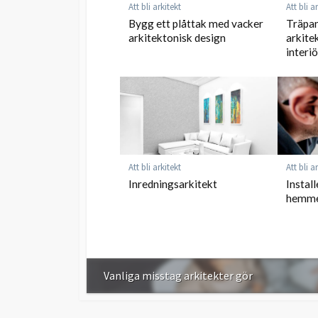
Att bli arkitekt
Att bli a
Bygg ett plåttak med vacker
Träpan
arkitektonisk design
arkitek
interiö
Att bli arkitekt
Att bli a
Inredningsarkitekt
Install
hemm
Vanliga misstag arkitekter gör