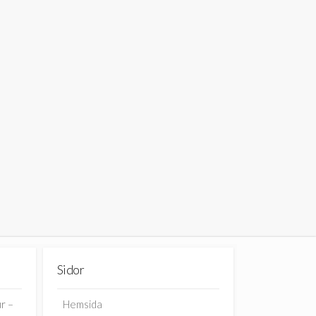
Sidor
r –
Hemsida