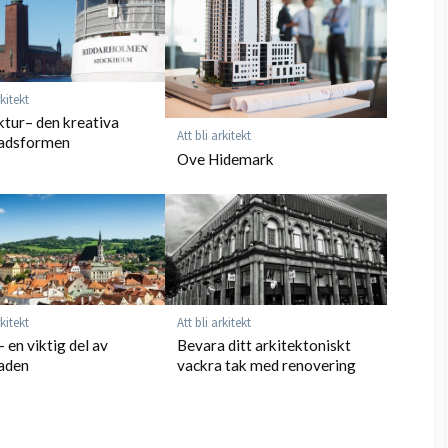
rkitekt
ktur– den kreativa
Att bli arkitekt
adsformen
Ove Hidemark
rkitekt
Att bli arkitekt
 en viktig del av
Bevara ditt arkitektoniskt
aden
vackra tak med renovering