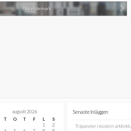
Ove Hidemark
augusti 2026
Senaste Inläggen
T
O
T
F
L
S
1
2
Träpaneler i modern arkitektu
4
5
6
7
8
9