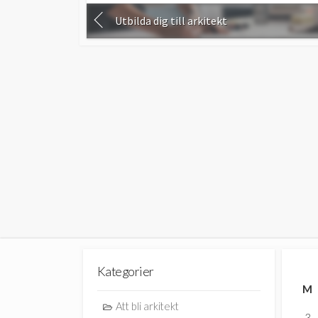
Utbilda dig till arkitekt
Kategorier
M
Att bli arkitekt
3