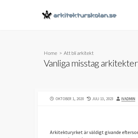
Skip
to
content
Home
>
Att bli arkitekt
Vanliga misstag arkitekter
PUBLISHED
LAST
AUTHOR
OKTOBER 1, 2020
JULI 13, 2023
IVADMIN
DATE
MODIFIED
DATE
Arkitekturyrket är väldigt givande efterso