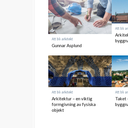
Att bli a
Arkite
Att bli arkitekt
byggn
Gunnar Asplund
Att bli arkitekt
Att bli a
Arkitektur – en viktig
Taket –
formgivning av fysiska
byggn
objekt