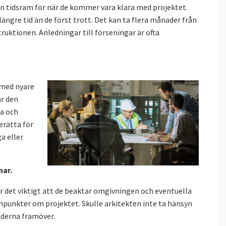
 en tidsram för när de kommer vara klara med projektet.
ngre tid än de först trott. Det kan ta flera månader från
truktionen. Anledningar till förseningar är ofta
 med nyare
är den
ga och
erätta för
ga eller
nar.
är det viktigt att de beaktar omgivningen och eventuella
npunkter om projektet. Skulle arkitekten inte ta hänsyn
underna framöver.