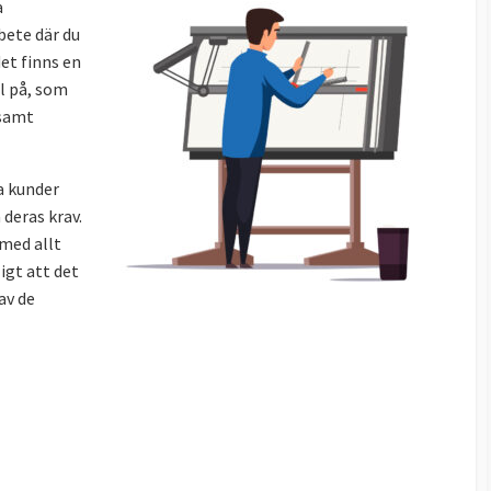
a
bete där du
et finns en
l på, som
 samt
a kunder
 deras krav.
med allt
igt att det
av de